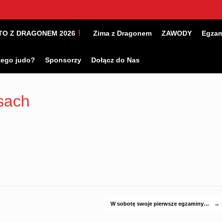
TO Z DRAGONEM 2026
Zima z Dragonem
ZAWODY
Egza
zego judo?
Sponsorzy
Dołącz do Nas
sach
W sobotę swoje pierwsze egzaminy…
→