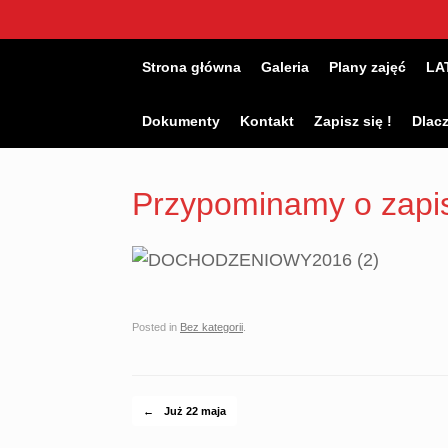
Skip
to
content
Strona główna
Galeria
Plany zajęć
LA
Dokumenty
Kontakt
Zapisz się !
Dlac
Przypominamy o zapi
Posted in
Bez kategorii
.
Post navigation
←
Już 22 maja