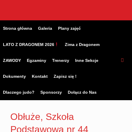
Skip
to
content
Strona główna
Galeria
Plany zajęć
LATO Z DRAGONEM 2026
Zima z Dragonem
ZAWODY
Egzaminy
Trenerzy
Inne Sekcje
Dokumenty
Kontakt
Zapisz się !
Dlaczego judo?
Sponsorzy
Dołącz do Nas
Obłuże, Szkoła
Podstawowa nr 44