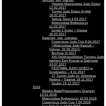
Styczeń, luty, marzec
Otwarte Mistrzostwa Judo Dzieci
12.02.2017
Turniej Judo Dzieci Gryfek
18.02.2017
Sekcja Sport 4.03.2017
Mistrzostwa Bydgoszczy
11.03.2017
turniej 1 kroku – Osowa
25.03.2017
Kwiecień, maj, czerwiec
Copernicus Judo Cup 8.04.2017
I Mistrzostwa Judo Kaszub –
Gdynia, 20.05.2017r.
Bochnia VI.2017
XXI Ogólnopolskiego Turnieju Judo
pamięci Ewy Krause w Dabrowie
10.07.2017
FESTIWAL JUDO DZIECI w
Grudziadzu – 4.11.2017
27 Turniej Judo im. Antoniego
Reitera – Gdańsk 18.11.2017
Szubin 19.12.2017
2018
Bielsko-Biała(Pokonujemy Granice)
13.01.2018
Mistrzostwa Bydgoszczy 10.03.2018
Copernicus Judo Cup 7.04.2018