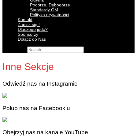
Gdynia
Pogórze, Dębogórze
Standardy OM
Polityka prywatności
Kontakt
Zapisz się !
Dlaczego judo?
Sponsorzy
Dołącz do Nas
Search for:
Inne Sekcje
Odwiedź nas na Instagramie
Polub nas na Facebook’u
Obejrzyj nas na kanale YouTube