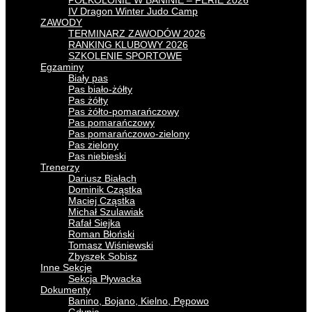
PÓŁKOLONIE W BANINIE – FERIE 2026
IV Dragon Winter Judo Camp
ZAWODY
TERMINARZ ZAWODÓW 2026
RANKING KLUBOWY 2026
SZKOLENIE SPORTOWE
Egzaminy
Biały pas
Pas biało-żółty
Pas żółty
Pas żółto-pomarańczowy
Pas pomarańczowy
Pas pomarańczowo-zielony
Pas zielony
Pas niebieski
Trenerzy
Dariusz Białach
Dominik Cząstka
Maciej Cząstka
Michał Szulawiak
Rafał Siejka
Roman Błoński
Tomasz Wiśniewski
Zbyszek Sobisz
Inne Sekcje
Sekcja Pływacka
Dokumenty
Banino, Bojano, Kielno, Pępowo