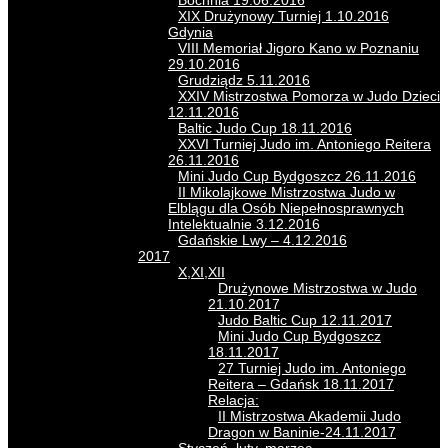
Bochnia 19.06.2016
XIX Drużynowy Turniej 1.10.2016
Gdynia
VIII Memoriał Jigoro Kano w Poznaniu
29.10.2016
Grudziądz 5.11.2016
XXIV Mistrzostwa Pomorza w Judo Dzieci
12.11.2016
Baltic Judo Cup 18.11.2016
XXVI Turniej Judo im. Antoniego Reitera
26.11.2016
Mini Judo Cup Bydgoszcz 26.11.2016
II Mikolajkowe Mistrzostwa Judo w
Elblągu dla Osób Niepełnosprawnych
Intelektualnie 3.12.2016
Gdańskie Lwy – 4.12.2016
2017
X,XI,XII
Drużynowe Mistrzostwa w Judo
21.10.2017
Judo Baltic Cup 12.11.2017
Mini Judo Cup Bydgoszcz
18.11.2017
27 Turniej Judo im. Antoniego
Reitera – Gdańsk 18.11.2017
Relacja:
II Mistrzostwa Akademii Judo
Dragon w Baninie-24.11.2017