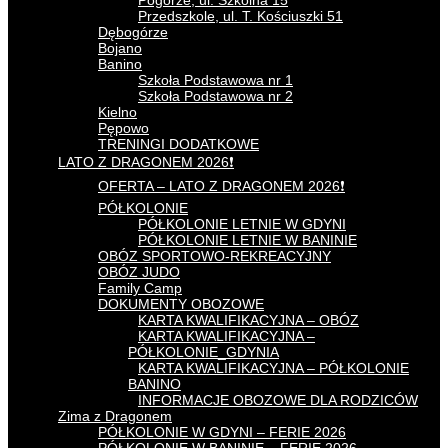
Pogórze, ul. Szkolna 15
Przedszkole, ul. T. Kościuszki 51
Dębogórze
Bojano
Banino
Szkoła Podstawowa nr 1
Szkoła Podstawowa nr 2
Kielno
Pępowo
TRENINGI DODATKOWE
LATO Z DRAGONEM 2026❗
OFERTA – LATO Z DRAGONEM 2026❗
PÓŁKOLONIE
PÓŁKOLONIE LETNIE W GDYNI
PÓŁKOLONIE LETNIE W BANINIE
OBÓZ SPORTOWO-REKREACYJNY
OBÓZ JUDO
Family Camp
DOKUMENTY OBOZOWE
KARTA KWALIFIKACYJNA – OBÓZ
KARTA KWALIFIKACYJNA –
PÓŁKOLONIE_GDYNIA
KARTA KWALIFIKACYJNA – PÓŁKOLONIE
BANINO
INFORMACJE OBOZOWE DLA RODZICÓW
Zima z Dragonem
PÓŁKOLONIE W GDYNI – FERIE 2026