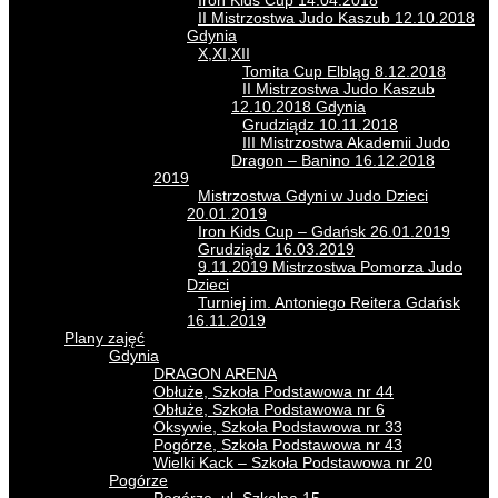
Iron Kids Cup 14.04.2018
II Mistrzostwa Judo Kaszub 12.10.2018
Gdynia
X,XI,XII
Tomita Cup Elbląg 8.12.2018
II Mistrzostwa Judo Kaszub
12.10.2018 Gdynia
Grudziądz 10.11.2018
III Mistrzostwa Akademii Judo
Dragon – Banino 16.12.2018
2019
Mistrzostwa Gdyni w Judo Dzieci
20.01.2019
Iron Kids Cup – Gdańsk 26.01.2019
Grudziądz 16.03.2019
9.11.2019 Mistrzostwa Pomorza Judo
Dzieci
Turniej im. Antoniego Reitera Gdańsk
16.11.2019
Plany zajęć
Gdynia
DRAGON ARENA
Obłuże, Szkoła Podstawowa nr 44
Obłuże, Szkoła Podstawowa nr 6
Oksywie, Szkoła Podstawowa nr 33
Pogórze, Szkoła Podstawowa nr 43
Wielki Kack – Szkoła Podstawowa nr 20
Pogórze