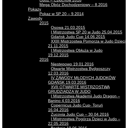
Obóz – Człuchów 2016
Mega Obóz Dochodzeniowy – 8.2016
Pokazy
Pokaz w SP 20 – 9.2014
Zawody
2015
Osowa 21.03.2015
I Mistrzostwa SP 20 w Judo 25.04.2015
Gdańsk Judo Cup 14.06.2015
XXIII Mistrzostwa Pomorza w Judo Dzieci
21.11.2015
I Mistrzostwa Obłuża w Judo
19.12.2015
2016
Niestępowo 19.01.2016
Otwarte Mistrzostwa Bydgoszczy
12.03.2016
IV ZAWODY MŁODYCH JUDOKÓW
GDAŃSK 19.03.2016
XVII OTWARTE MISTRZOSTWA
GRUDZIĄDZA W JUDO
I Mistrzostwa Akademii Judo Dragon –
Banino 4.03.2016
Copernicus Judo Cup- Toruń
16.04.2016
Zucovia Judo Cup – 30.04.2016
I Mistrzostwa Pogórza Dzieci w Judo –
22.05.2016