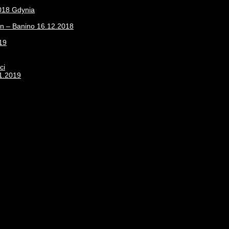
2018 Gdynia
on – Banino 16.12.2018
19
ci
11.2019