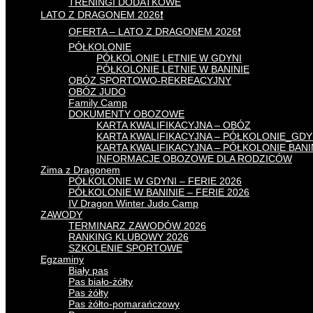
TRENINGI DODATKOWE
LATO Z DRAGONEM 2026❗
OFERTA – LATO Z DRAGONEM 2026❗
PÓŁKOLONIE
PÓŁKOLONIE LETNIE W GDYNI
PÓŁKOLONIE LETNIE W BANINIE
OBÓZ SPORTOWO-REKREACYJNY
OBÓZ JUDO
Family Camp
DOKUMENTY OBOZOWE
KARTA KWALIFIKACYJNA – OBÓZ
KARTA KWALIFIKACYJNA – PÓŁKOLONIE_GDY
KARTA KWALIFIKACYJNA – PÓŁKOLONIE BAN
INFORMACJE OBOZOWE DLA RODZICÓW
Zima z Dragonem
PÓŁKOLONIE W GDYNI – FERIE 2026
PÓŁKOLONIE W BANINIE – FERIE 2026
IV Dragon Winter Judo Camp
ZAWODY
TERMINARZ ZAWODÓW 2026
RANKING KLUBOWY 2026
SZKOLENIE SPORTOWE
Egzaminy
Biały pas
Pas biało-żółty
Pas żółty
Pas żółto-pomarańczowy