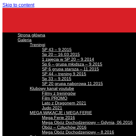
Skip to content
Strona główna
Galeria
Treningi
SP 43 – 9.2015
Sp 20 – 16.03.2015
1 zajęcia w SP 20 – 9.2014
Sp 6 – grupa młodsza – 9.2015
SP 6 grupa starsza – 11.2015
SP 44 – trening 9.2015
Sp 33 – 9.2015
SP 20 grupa naborowa 11.2015
Klubowy kanał youtube
Filmy z treningów
Film PROMO
Lato z Dragonem 2021
Judo 2021
MEGA WAKACJE i MEGA FERIE
Mega Ferie 2016
Mega Obóz Dochodzeniowy – Gdynia, 06.2016
Obóz – Człuchów 2016
Mega Obóz Dochodzeniowy – 8.2016