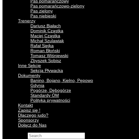
Pas pomarańczowy
Pas pomarańczowo-zielony
Pas zielony
Pas niebieski
Trenerzy
Dariusz Białach
Dominik Cząstka
Maciej Cząstka
Michał Szulawiak
Rafał Siejka
Roman Błoński
Tomasz Wiśniewski
Zbyszek Sobisz
Inne Sekcje
Sekcja Pływacka
Dokumenty
Banino, Bojano, Kielno, Pępowo
Gdynia
Pogórze, Dębogórze
Standardy OM
Polityka prywatności
Kontakt
Zapisz się !
Dlaczego judo?
Sponsorzy
Dołącz do Nas
Search for: