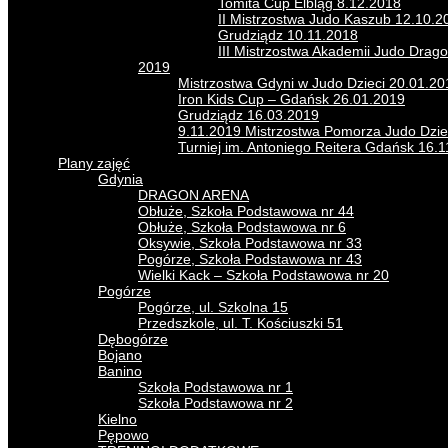
Tomita Cup Elbląg 8.12.2018
II Mistrzostwa Judo Kaszub 12.10.
Grudziądz 10.11.2018
III Mistrzostwa Akademii Judo Drag
2019
Mistrzostwa Gdyni w Judo Dzieci 20.01.20
Iron Kids Cup – Gdańsk 26.01.2019
Grudziądz 16.03.2019
9.11.2019 Mistrzostwa Pomorza Judo Dzie
Turniej im. Antoniego Reitera Gdańsk 16.
Plany zajęć
Gdynia
DRAGON ARENA
Obłuże, Szkoła Podstawowa nr 44
Obłuże, Szkoła Podstawowa nr 6
Oksywie, Szkoła Podstawowa nr 33
Pogórze, Szkoła Podstawowa nr 43
Wielki Kack – Szkoła Podstawowa nr 20
Pogórze
Pogórze, ul. Szkolna 15
Przedszkole, ul. T. Kościuszki 51
Dębogórze
Bojano
Banino
Szkoła Podstawowa nr 1
Szkoła Podstawowa nr 2
Kielno
Pępowo