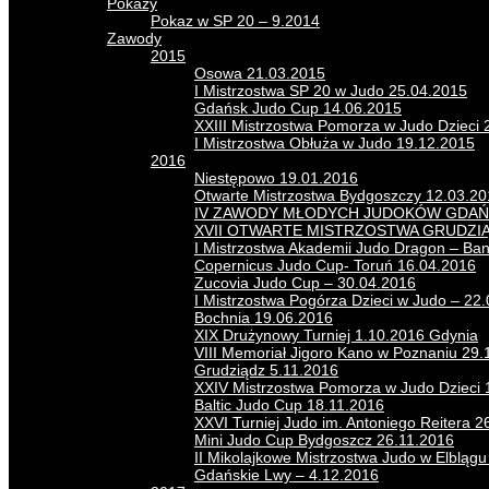
Pokazy
Pokaz w SP 20 – 9.2014
Zawody
2015
Osowa 21.03.2015
I Mistrzostwa SP 20 w Judo 25.04.2015
Gdańsk Judo Cup 14.06.2015
XXIII Mistrzostwa Pomorza w Judo Dzieci 
I Mistrzostwa Obłuża w Judo 19.12.2015
2016
Niestępowo 19.01.2016
Otwarte Mistrzostwa Bydgoszczy 12.03.2
IV ZAWODY MŁODYCH JUDOKÓW GDAŃS
XVII OTWARTE MISTRZOSTWA GRUDZI
I Mistrzostwa Akademii Judo Dragon – Ba
Copernicus Judo Cup- Toruń 16.04.2016
Zucovia Judo Cup – 30.04.2016
I Mistrzostwa Pogórza Dzieci w Judo – 22
Bochnia 19.06.2016
XIX Drużynowy Turniej 1.10.2016 Gdynia
VIII Memoriał Jigoro Kano w Poznaniu 29.
Grudziądz 5.11.2016
XXIV Mistrzostwa Pomorza w Judo Dzieci 
Baltic Judo Cup 18.11.2016
XXVI Turniej Judo im. Antoniego Reitera 2
Mini Judo Cup Bydgoszcz 26.11.2016
II Mikolajkowe Mistrzostwa Judo w Elbląg
Gdańskie Lwy – 4.12.2016