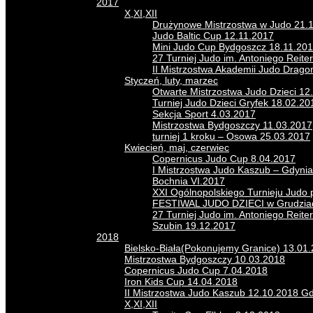
2017
X,XI,XII
Drużynowe Mistrzostwa w Judo 21.
Judo Baltic Cup 12.11.2017
Mini Judo Cup Bydgoszcz 18.11.20
27 Turniej Judo im. Antoniego Reite
II Mistrzostwa Akademii Judo Drago
Styczeń, luty, marzec
Otwarte Mistrzostwa Judo Dzieci 12
Turniej Judo Dzieci Gryfek 18.02.20
Sekcja Sport 4.03.2017
Mistrzostwa Bydgoszczy 11.03.2017
turniej 1 kroku – Osowa 25.03.2017
Kwiecień, maj, czerwiec
Copernicus Judo Cup 8.04.2017
I Mistrzostwa Judo Kaszub – Gdynia
Bochnia VI.2017
XXI Ogólnopolskiego Turnieju Judo
FESTIWAL JUDO DZIECI w Grudziad
27 Turniej Judo im. Antoniego Reit
Szubin 19.12.2017
2018
Bielsko-Biała(Pokonujemy Granice) 13.01
Mistrzostwa Bydgoszczy 10.03.2018
Copernicus Judo Cup 7.04.2018
Iron Kids Cup 14.04.2018
II Mistrzostwa Judo Kaszub 12.10.2018 G
X,XI,XII