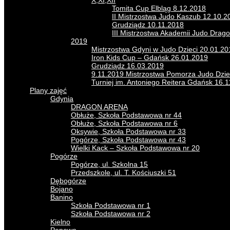
X,XI,XII
Tomita Cup Elbląg 8.12.2018
II Mistrzostwa Judo Kaszub 12.10.
Grudziądz 10.11.2018
III Mistrzostwa Akademii Judo Drag
2019
Mistrzostwa Gdyni w Judo Dzieci 20.01.20
Iron Kids Cup – Gdańsk 26.01.2019
Grudziądz 16.03.2019
9.11.2019 Mistrzostwa Pomorza Judo Dzie
Turniej im. Antoniego Reitera Gdańsk 16.
Plany zajęć
Gdynia
DRAGON ARENA
Obłuże, Szkoła Podstawowa nr 44
Obłuże, Szkoła Podstawowa nr 6
Oksywie, Szkoła Podstawowa nr 33
Pogórze, Szkoła Podstawowa nr 43
Wielki Kack – Szkoła Podstawowa nr 20
Pogórze
Pogórze, ul. Szkolna 15
Przedszkole, ul. T. Kościuszki 51
Dębogórze
Bojano
Banino
Szkoła Podstawowa nr 1
Szkoła Podstawowa nr 2
Kielno