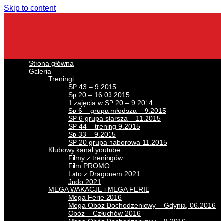
Skip to content
Strona główna
Galeria
Treningi
SP 43 – 9.2015
Sp 20 – 16.03.2015
1 zajęcia w SP 20 – 9.2014
Sp 6 – grupa młodsza – 9.2015
SP 6 grupa starsza – 11.2015
SP 44 – trening 9.2015
Sp 33 – 9.2015
SP 20 grupa naborowa 11.2015
Klubowy kanał youtube
Filmy z treningów
Film PROMO
Lato z Dragonem 2021
Judo 2021
MEGA WAKACJE i MEGA FERIE
Mega Ferie 2016
Mega Obóz Dochodzeniowy – Gdynia, 06.2016
Obóz – Człuchów 2016