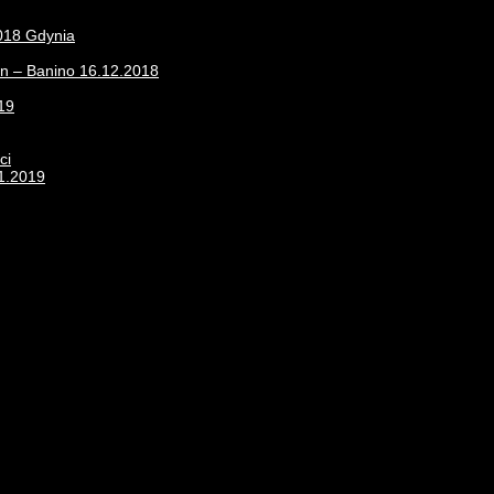
2018 Gdynia
on – Banino 16.12.2018
19
ci
11.2019