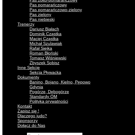
Pas żółto-pomarańczowy
Pas pomarańczowy
Pas pomarańczowo-zielony
Pas zielony
Pas niebieski
Trenerzy
Dariusz Białach
Dominik Cząstka
Maciej Cząstka
Michał Szulawiak
Rafał Siejka
Roman Błoński
Tomasz Wiśniewski
Zbyszek Sobisz
Inne Sekcje
Sekcja Pływacka
Dokumenty
Banino, Bojano, Kielno, Pępowo
Gdynia
Pogórze, Dębogórze
Standardy OM
Polityka prywatności
Kontakt
Zapisz się !
Dlaczego judo?
Sponsorzy
Dołącz do Nas