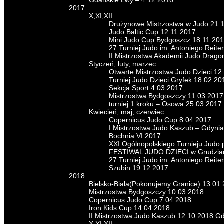
Gdańskie Lwy – 4.12.2016
2017
X,XI,XII
Drużynowe Mistrzostwa w Judo 21.
Judo Baltic Cup 12.11.2017
Mini Judo Cup Bydgoszcz 18.11.20
27 Turniej Judo im. Antoniego Reite
II Mistrzostwa Akademii Judo Drago
Styczeń, luty, marzec
Otwarte Mistrzostwa Judo Dzieci 12
Turniej Judo Dzieci Gryfek 18.02.20
Sekcja Sport 4.03.2017
Mistrzostwa Bydgoszczy 11.03.2017
turniej 1 kroku – Osowa 25.03.2017
Kwiecień, maj, czerwiec
Copernicus Judo Cup 8.04.2017
I Mistrzostwa Judo Kaszub – Gdynia
Bochnia VI.2017
XXI Ogólnopolskiego Turnieju Judo
FESTIWAL JUDO DZIECI w Grudziad
27 Turniej Judo im. Antoniego Reit
Szubin 19.12.2017
2018
Bielsko-Biała(Pokonujemy Granice) 13.01
Mistrzostwa Bydgoszczy 10.03.2018
Copernicus Judo Cup 7.04.2018
Iron Kids Cup 14.04.2018
II Mistrzostwa Judo Kaszub 12.10.2018 G