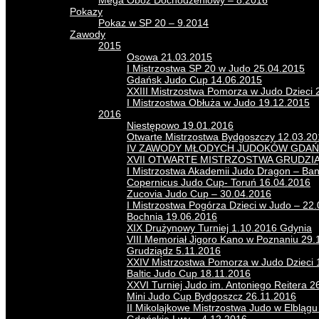
Mega Obóz Dochodzeniowy – 8.2016
Pokazy
Pokaz w SP 20 – 9.2014
Zawody
2015
Osowa 21.03.2015
I Mistrzostwa SP 20 w Judo 25.04.2015
Gdańsk Judo Cup 14.06.2015
XXIII Mistrzostwa Pomorza w Judo Dzieci 
I Mistrzostwa Obłuża w Judo 19.12.2015
2016
Niestępowo 19.01.2016
Otwarte Mistrzostwa Bydgoszczy 12.03.2
IV ZAWODY MŁODYCH JUDOKÓW GDAŃS
XVII OTWARTE MISTRZOSTWA GRUDZI
I Mistrzostwa Akademii Judo Dragon – Ba
Copernicus Judo Cup- Toruń 16.04.2016
Zucovia Judo Cup – 30.04.2016
I Mistrzostwa Pogórza Dzieci w Judo – 22
Bochnia 19.06.2016
XIX Drużynowy Turniej 1.10.2016 Gdynia
VIII Memoriał Jigoro Kano w Poznaniu 29.
Grudziądz 5.11.2016
XXIV Mistrzostwa Pomorza w Judo Dzieci 
Baltic Judo Cup 18.11.2016
XXVI Turniej Judo im. Antoniego Reitera 2
Mini Judo Cup Bydgoszcz 26.11.2016
II Mikolajkowe Mistrzostwa Judo w Elbląg