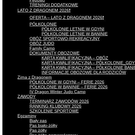
Pępowo
TRENINGI DODATKOWE
LATO Z DRAGONEM 2026❗
OFERTA – LATO Z DRAGONEM 2026❗
PÓŁKOLONIE
PÓŁKOLONIE LETNIE W GDYNI
PÓŁKOLONIE LETNIE W BANINIE
OBÓZ SPORTOWO-REKREACYJNY
OBÓZ JUDO
Family Camp
DOKUMENTY OBOZOWE
KARTA KWALIFIKACYJNA – OBÓZ
KARTA KWALIFIKACYJNA – PÓŁKOLONIE_GDY
KARTA KWALIFIKACYJNA – PÓŁKOLONIE BAN
INFORMACJE OBOZOWE DLA RODZICÓW
Zima z Dragonem
PÓŁKOLONIE W GDYNI – FERIE 2026
PÓŁKOLONIE W BANINIE – FERIE 2026
IV Dragon Winter Judo Camp
ZAWODY
TERMINARZ ZAWODÓW 2026
RANKING KLUBOWY 2026
SZKOLENIE SPORTOWE
Egzaminy
Biały pas
Pas biało-żółty
Pas żółty