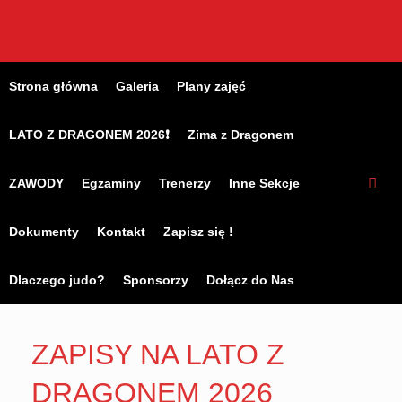
Skip
to
content
Strona główna
Galeria
Plany zajęć
LATO Z DRAGONEM 2026❗
Zima z Dragonem
ZAWODY
Egzaminy
Trenerzy
Inne Sekcje
Dokumenty
Kontakt
Zapisz się !
Dlaczego judo?
Sponsorzy
Dołącz do Nas
ZAPISY NA LATO Z
DRAGONEM 2026