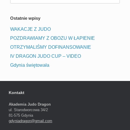
for:
Ostatnie wpisy
WAKACJE Z JUDO
POZDRAWIAMY Z OBOZU W ŁAPIENIE
OTRZYMALIŚMY DOFINANSOWANIE
IV DRAGON JUDO CUP – VIDEO
Gdynia świętowała
Kontakt
Akademia Judo Dragon
ul. Starodworcowa 34/2
81-575 Gdynia
gdyniadragon@gmail.com