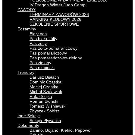
PÓŁKOLONIE W BANINIE – FERIE 2026
IV Dragon Winter Judo Camp
ZAWODY
TERMINARZ ZAWODÓW 2026
RANKING KLUBOWY 2026
SZKOLENIE SPORTOWE
Egzaminy
Biały pas
Pas biało-żółty
Pas żółty
Pas żółto-pomarańczowy
Pas pomarańczowy
Pas pomarańczowo-zielony
Pas zielony
Pas niebieski
Trenerzy
Dariusz Białach
Dominik Cząstka
Maciej Cząstka
Michał Szulawiak
Rafał Siejka
Roman Błoński
Tomasz Wiśniewski
Zbyszek Sobisz
Inne Sekcje
Sekcja Pływacka
Dokumenty
Banino, Bojano, Kielno, Pępowo