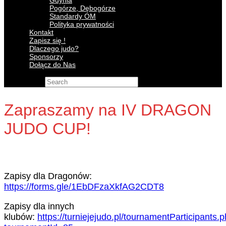
Gdynia
Pogórze, Dębogórze
Standardy OM
Polityka prywatności
Kontakt
Zapisz się !
Dlaczego judo?
Sponsorzy
Dołącz do Nas
Search for:
Zapraszamy na IV DRAGON
JUDO CUP!
Zapisy dla Dragonów:
https://forms.gle/1EbDFzaXkfAG2CDT8
Zapisy dla innych
klubów:
https://turniejejudo.pl/tournamentParticipants.