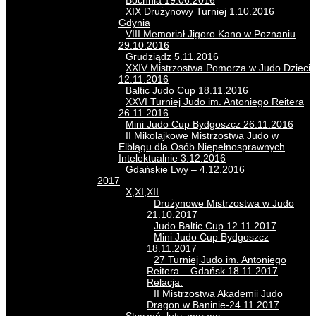
Bochnia 19.06.2016
XIX Drużynowy Turniej 1.10.2016
Gdynia
VIII Memoriał Jigoro Kano w Poznaniu
29.10.2016
Grudziądz 5.11.2016
XXIV Mistrzostwa Pomorza w Judo Dzieci
12.11.2016
Baltic Judo Cup 18.11.2016
XXVI Turniej Judo im. Antoniego Reitera
26.11.2016
Mini Judo Cup Bydgoszcz 26.11.2016
II Mikolajkowe Mistrzostwa Judo w
Elblągu dla Osób Niepełnosprawnych
Intelektualnie 3.12.2016
Gdańskie Lwy – 4.12.2016
2017
X,XI,XII
Drużynowe Mistrzostwa w Judo
21.10.2017
Judo Baltic Cup 12.11.2017
Mini Judo Cup Bydgoszcz
18.11.2017
27 Turniej Judo im. Antoniego
Reitera – Gdańsk 18.11.2017
Relacja:
II Mistrzostwa Akademii Judo
Dragon w Baninie-24.11.2017