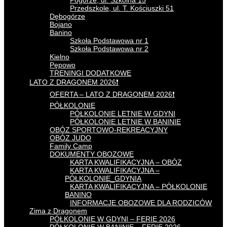
Pogórze, ul. Szkolna 15
Przedszkole, ul. T. Kościuszki 51
Dębogórze
Bojano
Banino
Szkoła Podstawowa nr 1
Szkoła Podstawowa nr 2
Kielno
Pępowo
TRENINGI DODATKOWE
LATO Z DRAGONEM 2026❗
OFERTA – LATO Z DRAGONEM 2026❗
PÓŁKOLONIE
PÓŁKOLONIE LETNIE W GDYNI
PÓŁKOLONIE LETNIE W BANINIE
OBÓZ SPORTOWO-REKREACYJNY
OBÓZ JUDO
Family Camp
DOKUMENTY OBOZOWE
KARTA KWALIFIKACYJNA – OBÓZ
KARTA KWALIFIKACYJNA –
PÓŁKOLONIE_GDYNIA
KARTA KWALIFIKACYJNA – PÓŁKOLONIE
BANINO
INFORMACJE OBOZOWE DLA RODZICÓW
Zima z Dragonem
PÓŁKOLONIE W GDYNI – FERIE 2026