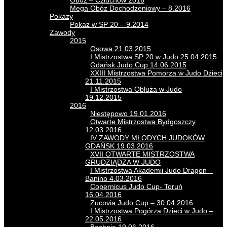
Obóz – Człuchów 2016
Mega Obóz Dochodzeniowy – 8.2016
Pokazy
Pokaz w SP 20 – 9.2014
Zawody
2015
Osowa 21.03.2015
I Mistrzostwa SP 20 w Judo 25.04.2015
Gdańsk Judo Cup 14.06.2015
XXIII Mistrzostwa Pomorza w Judo Dzieci
21.11.2015
I Mistrzostwa Obłuża w Judo
19.12.2015
2016
Niestępowo 19.01.2016
Otwarte Mistrzostwa Bydgoszczy
12.03.2016
IV ZAWODY MŁODYCH JUDOKÓW
GDAŃSK 19.03.2016
XVII OTWARTE MISTRZOSTWA
GRUDZIĄDZA W JUDO
I Mistrzostwa Akademii Judo Dragon –
Banino 4.03.2016
Copernicus Judo Cup- Toruń
16.04.2016
Zucovia Judo Cup – 30.04.2016
I Mistrzostwa Pogórza Dzieci w Judo –
22.05.2016