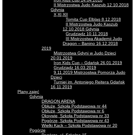
Iron Kids Cup 14.04.2018
II Mistrzostwa Judo Kaszub 12.10.2018
Gdynia
X,XI,XII
Tomita Cup Elbląg 8.12.2018
II Mistrzostwa Judo Kaszub
12.10.2018 Gdynia
Grudziądz 10.11.2018
III Mistrzostwa Akademii Judo
Dragon – Banino 16.12.2018
2019
Mistrzostwa Gdyni w Judo Dzieci
20.01.2019
Iron Kids Cup – Gdańsk 26.01.2019
Grudziądz 16.03.2019
9.11.2019 Mistrzostwa Pomorza Judo
Dzieci
Turniej im. Antoniego Reitera Gdańsk
16.11.2019
Plany zajęć
Gdynia
DRAGON ARENA
Obłuże, Szkoła Podstawowa nr 44
Obłuże, Szkoła Podstawowa nr 6
Oksywie, Szkoła Podstawowa nr 33
Pogórze, Szkoła Podstawowa nr 43
Wielki Kack – Szkoła Podstawowa nr 20
Pogórze