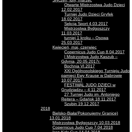
Styczeń, luty, marzec
Otwarte Mistrzostwa Judo Dzieci
12.02.2017
Turniej Judo Dzieci Gryfek
18.02.2017
Sekcja Sport 4.03.2017
Mistrzostwa Bydgoszczy
11.03.2017
turniej 1 kroku – Osowa
25.03.2017
Kwiecień, maj, czerwiec
Copernicus Judo Cup 8.04.2017
I Mistrzostwa Judo Kaszub –
Gdynia, 20.05.2017r.
Bochnia VI.2017
XXI Ogólnopolskiego Turnieju Judo
pamięci Ewy Krause w Dabrowie
10.07.2017
FESTIWAL JUDO DZIECI w
Grudziadzu – 4.11.2017
27 Turniej Judo im. Antoniego
Reitera – Gdańsk 18.11.2017
Szubin 19.12.2017
2018
Bielsko-Biała(Pokonujemy Granice)
13.01.2018
Mistrzostwa Bydgoszczy 10.03.2018
Copernicus Judo Cup 7.04.2018