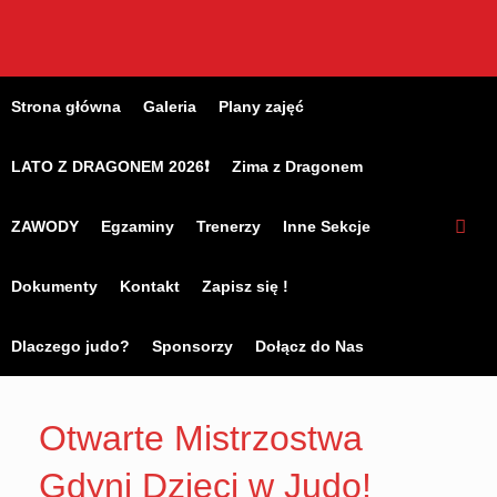
Skip
to
content
Strona główna
Galeria
Plany zajęć
LATO Z DRAGONEM 2026❗
Zima z Dragonem
ZAWODY
Egzaminy
Trenerzy
Inne Sekcje
Dokumenty
Kontakt
Zapisz się !
Dlaczego judo?
Sponsorzy
Dołącz do Nas
Otwarte Mistrzostwa
Gdyni Dzieci w Judo!