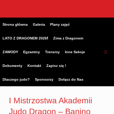
Skip
to
content
Strona główna
Galeria
Plany zajęć
LATO Z DRAGONEM 2026❗
Zima z Dragonem
ZAWODY
Egzaminy
Trenerzy
Inne Sekcje
Dokumenty
Kontakt
Zapisz się !
Dlaczego judo?
Sponsorzy
Dołącz do Nas
I Mistrzostwa Akademii
Judo Dragon – Banino