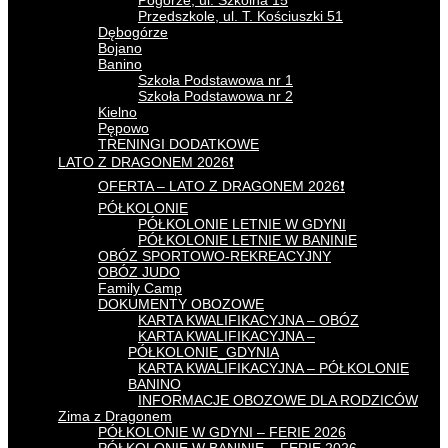
Pogórze, ul. Szkolna 15
Przedszkole, ul. T. Kościuszki 51
Dębogórze
Bojano
Banino
Szkoła Podstawowa nr 1
Szkoła Podstawowa nr 2
Kielno
Pępowo
TRENINGI DODATKOWE
LATO Z DRAGONEM 2026❗
OFERTA – LATO Z DRAGONEM 2026❗
PÓŁKOLONIE
PÓŁKOLONIE LETNIE W GDYNI
PÓŁKOLONIE LETNIE W BANINIE
OBÓZ SPORTOWO-REKREACYJNY
OBÓZ JUDO
Family Camp
DOKUMENTY OBOZOWE
KARTA KWALIFIKACYJNA – OBÓZ
KARTA KWALIFIKACYJNA –
PÓŁKOLONIE_GDYNIA
KARTA KWALIFIKACYJNA – PÓŁKOLONIE
BANINO
INFORMACJE OBOZOWE DLA RODZICÓW
Zima z Dragonem
PÓŁKOLONIE W GDYNI – FERIE 2026