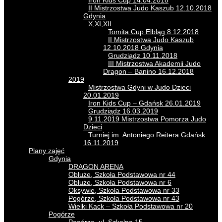
Iron Kids Cup 14.04.2018
II Mistrzostwa Judo Kaszub 12.10.2018
Gdynia
X,XI,XII
Tomita Cup Elbląg 8.12.2018
II Mistrzostwa Judo Kaszub
12.10.2018 Gdynia
Grudziądz 10.11.2018
III Mistrzostwa Akademii Judo
Dragon – Banino 16.12.2018
2019
Mistrzostwa Gdyni w Judo Dzieci
20.01.2019
Iron Kids Cup – Gdańsk 26.01.2019
Grudziądz 16.03.2019
9.11.2019 Mistrzostwa Pomorza Judo
Dzieci
Turniej im. Antoniego Reitera Gdańsk
16.11.2019
Plany zajęć
Gdynia
DRAGON ARENA
Obłuże, Szkoła Podstawowa nr 44
Obłuże, Szkoła Podstawowa nr 6
Oksywie, Szkoła Podstawowa nr 33
Pogórze, Szkoła Podstawowa nr 43
Wielki Kack – Szkoła Podstawowa nr 20
Pogórze