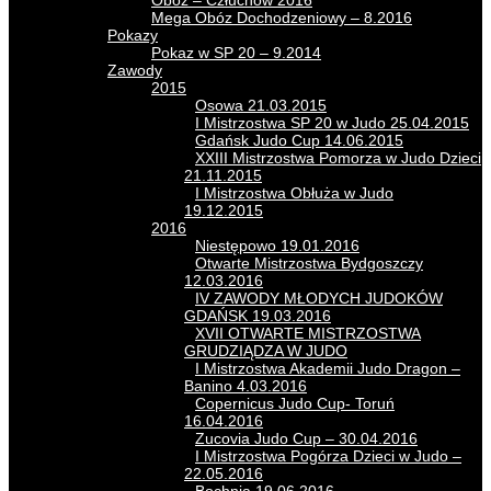
Obóz – Człuchów 2016
Mega Obóz Dochodzeniowy – 8.2016
Pokazy
Pokaz w SP 20 – 9.2014
Zawody
2015
Osowa 21.03.2015
I Mistrzostwa SP 20 w Judo 25.04.2015
Gdańsk Judo Cup 14.06.2015
XXIII Mistrzostwa Pomorza w Judo Dzieci
21.11.2015
I Mistrzostwa Obłuża w Judo
19.12.2015
2016
Niestępowo 19.01.2016
Otwarte Mistrzostwa Bydgoszczy
12.03.2016
IV ZAWODY MŁODYCH JUDOKÓW
GDAŃSK 19.03.2016
XVII OTWARTE MISTRZOSTWA
GRUDZIĄDZA W JUDO
I Mistrzostwa Akademii Judo Dragon –
Banino 4.03.2016
Copernicus Judo Cup- Toruń
16.04.2016
Zucovia Judo Cup – 30.04.2016
I Mistrzostwa Pogórza Dzieci w Judo –
22.05.2016