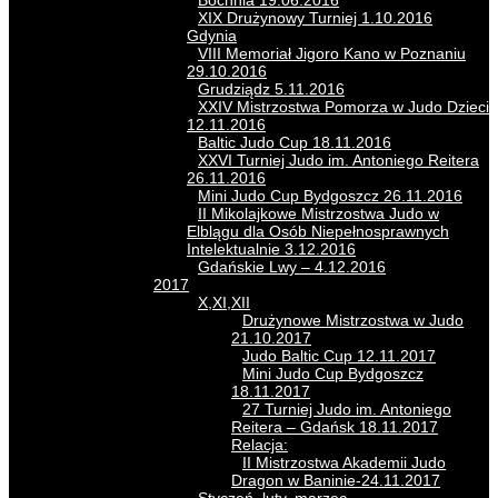
Bochnia 19.06.2016
XIX Drużynowy Turniej 1.10.2016
Gdynia
VIII Memoriał Jigoro Kano w Poznaniu
29.10.2016
Grudziądz 5.11.2016
XXIV Mistrzostwa Pomorza w Judo Dzieci
12.11.2016
Baltic Judo Cup 18.11.2016
XXVI Turniej Judo im. Antoniego Reitera
26.11.2016
Mini Judo Cup Bydgoszcz 26.11.2016
II Mikolajkowe Mistrzostwa Judo w
Elblągu dla Osób Niepełnosprawnych
Intelektualnie 3.12.2016
Gdańskie Lwy – 4.12.2016
2017
X,XI,XII
Drużynowe Mistrzostwa w Judo
21.10.2017
Judo Baltic Cup 12.11.2017
Mini Judo Cup Bydgoszcz
18.11.2017
27 Turniej Judo im. Antoniego
Reitera – Gdańsk 18.11.2017
Relacja:
II Mistrzostwa Akademii Judo
Dragon w Baninie-24.11.2017