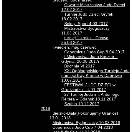
Styczeń, luty, marzec
Otwarte Mistrzostwa Judo Dzieci
12.02.2017
Turniej Judo Dzieci Gryfek
18.02.2017
Sekcja Sport 4.03.2017
Mistrzostwa Bydgoszczy
11.03.2017
turniej 1 kroku – Osowa
25.03.2017
Kwiecień, maj, czerwiec
Copernicus Judo Cup 8.04.2017
I Mistrzostwa Judo Kaszub –
Gdynia, 20.05.2017r.
Bochnia VI.2017
XXI Ogólnopolskiego Turnieju Judo
pamięci Ewy Krause w Dabrowie
10.07.2017
FESTIWAL JUDO DZIECI w
Grudziadzu – 4.11.2017
27 Turniej Judo im. Antoniego
Reitera – Gdańsk 18.11.2017
Szubin 19.12.2017
2018
Bielsko-Biała(Pokonujemy Granice)
13.01.2018
Mistrzostwa Bydgoszczy 10.03.2018
Copernicus Judo Cup 7.04.2018