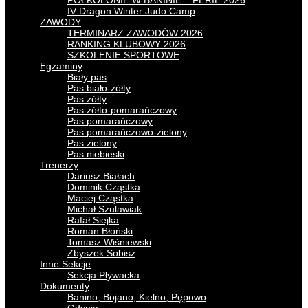
PÓŁKOLONIE W BANINIE – FERIE 2026
IV Dragon Winter Judo Camp
ZAWODY
TERMINARZ ZAWODÓW 2026
RANKING KLUBOWY 2026
SZKOLENIE SPORTOWE
Egzaminy
Biały pas
Pas biało-żółty
Pas żółty
Pas żółto-pomarańczowy
Pas pomarańczowy
Pas pomarańczowo-zielony
Pas zielony
Pas niebieski
Trenerzy
Dariusz Białach
Dominik Cząstka
Maciej Cząstka
Michał Szulawiak
Rafał Siejka
Roman Błoński
Tomasz Wiśniewski
Zbyszek Sobisz
Inne Sekcje
Sekcja Pływacka
Dokumenty
Banino, Bojano, Kielno, Pępowo