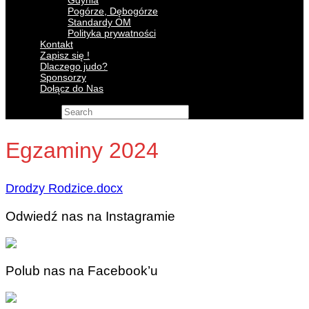
Gdynia
Pogórze, Dębogórze
Standardy OM
Polityka prywatności
Kontakt
Zapisz się !
Dlaczego judo?
Sponsorzy
Dołącz do Nas
Search for:
Egzaminy 2024
Drodzy Rodzice.docx
Odwiedź nas na Instagramie
Polub nas na Facebook’u