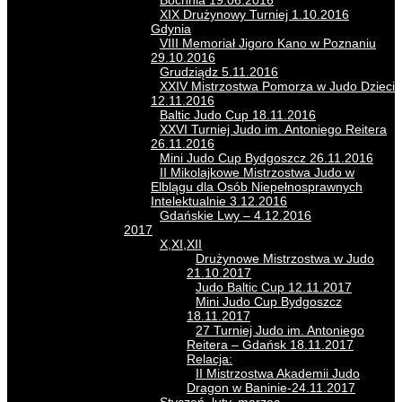
Bochnia 19.06.2016
XIX Drużynowy Turniej 1.10.2016
Gdynia
VIII Memoriał Jigoro Kano w Poznaniu
29.10.2016
Grudziądz 5.11.2016
XXIV Mistrzostwa Pomorza w Judo Dzieci
12.11.2016
Baltic Judo Cup 18.11.2016
XXVI Turniej Judo im. Antoniego Reitera
26.11.2016
Mini Judo Cup Bydgoszcz 26.11.2016
II Mikolajkowe Mistrzostwa Judo w
Elblągu dla Osób Niepełnosprawnych
Intelektualnie 3.12.2016
Gdańskie Lwy – 4.12.2016
2017
X,XI,XII
Drużynowe Mistrzostwa w Judo
21.10.2017
Judo Baltic Cup 12.11.2017
Mini Judo Cup Bydgoszcz
18.11.2017
27 Turniej Judo im. Antoniego
Reitera – Gdańsk 18.11.2017
Relacja:
II Mistrzostwa Akademii Judo
Dragon w Baninie-24.11.2017