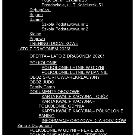
Pogórze, ul. Szkolna 15
Przedszkole, ul. T. Kościuszki 51
Dębogórze
Bojano
Banino
Szkoła Podstawowa nr 1
Szkoła Podstawowa nr 2
Kielno
Pępowo
TRENINGI DODATKOWE
LATO Z DRAGONEM 2026❗
OFERTA – LATO Z DRAGONEM 2026❗
PÓŁKOLONIE
PÓŁKOLONIE LETNIE W GDYNI
PÓŁKOLONIE LETNIE W BANINIE
OBÓZ SPORTOWO-REKREACYJNY
OBÓZ JUDO
Family Camp
DOKUMENTY OBOZOWE
KARTA KWALIFIKACYJNA – OBÓZ
KARTA KWALIFIKACYJNA –
PÓŁKOLONIE_GDYNIA
KARTA KWALIFIKACYJNA – PÓŁKOLONIE
BANINO
INFORMACJE OBOZOWE DLA RODZICÓW
Zima z Dragonem
PÓŁKOLONIE W GDYNI – FERIE 2026