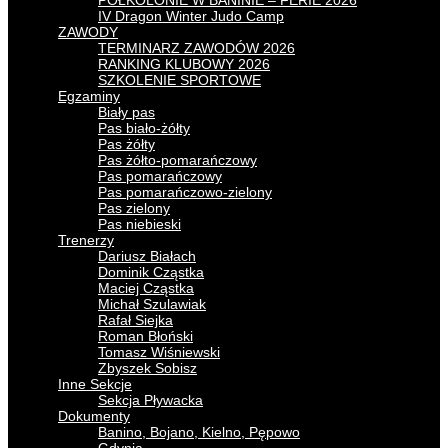
PÓŁKOLONIE W BANINIE – FERIE 2026
IV Dragon Winter Judo Camp
ZAWODY
TERMINARZ ZAWODÓW 2026
RANKING KLUBOWY 2026
SZKOLENIE SPORTOWE
Egzaminy
Biały pas
Pas biało-żółty
Pas żółty
Pas żółto-pomarańczowy
Pas pomarańczowy
Pas pomarańczowo-zielony
Pas zielony
Pas niebieski
Trenerzy
Dariusz Białach
Dominik Cząstka
Maciej Cząstka
Michał Szulawiak
Rafał Siejka
Roman Błoński
Tomasz Wiśniewski
Zbyszek Sobisz
Inne Sekcje
Sekcja Pływacka
Dokumenty
Banino, Bojano, Kielno, Pępowo