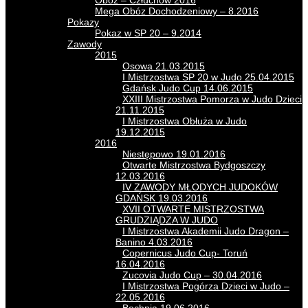
Obóz – Człuchów 2016
Mega Obóz Dochodzeniowy – 8.2016
Pokazy
Pokaz w SP 20 – 9.2014
Zawody
2015
Osowa 21.03.2015
I Mistrzostwa SP 20 w Judo 25.04.2015
Gdańsk Judo Cup 14.06.2015
XXIII Mistrzostwa Pomorza w Judo Dzieci
21.11.2015
I Mistrzostwa Obłuża w Judo
19.12.2015
2016
Niestępowo 19.01.2016
Otwarte Mistrzostwa Bydgoszczy
12.03.2016
IV ZAWODY MŁODYCH JUDOKÓW
GDAŃSK 19.03.2016
XVII OTWARTE MISTRZOSTWA
GRUDZIĄDZA W JUDO
I Mistrzostwa Akademii Judo Dragon –
Banino 4.03.2016
Copernicus Judo Cup- Toruń
16.04.2016
Zucovia Judo Cup – 30.04.2016
I Mistrzostwa Pogórza Dzieci w Judo –
22.05.2016