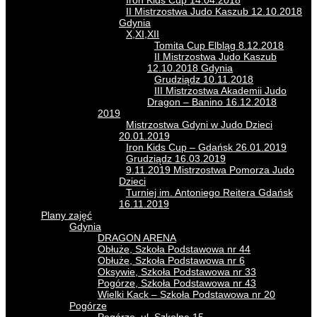
Iron Kids Cup 14.04.2018
II Mistrzostwa Judo Kaszub 12.10.2018
Gdynia
X,XI,XII
Tomita Cup Elbląg 8.12.2018
II Mistrzostwa Judo Kaszub
12.10.2018 Gdynia
Grudziądz 10.11.2018
III Mistrzostwa Akademii Judo
Dragon – Banino 16.12.2018
2019
Mistrzostwa Gdyni w Judo Dzieci
20.01.2019
Iron Kids Cup – Gdańsk 26.01.2019
Grudziądz 16.03.2019
9.11.2019 Mistrzostwa Pomorza Judo
Dzieci
Turniej im. Antoniego Reitera Gdańsk
16.11.2019
Plany zajęć
Gdynia
DRAGON ARENA
Obłuże, Szkoła Podstawowa nr 44
Obłuże, Szkoła Podstawowa nr 6
Oksywie, Szkoła Podstawowa nr 33
Pogórze, Szkoła Podstawowa nr 43
Wielki Kack – Szkoła Podstawowa nr 20
Pogórze