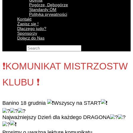
Gdynia
Pogórze, Dębogórze
Standardy OM
Polityka prywatności
Kontakt
Zapisz się !
Dlaczego judo?
Sponsorzy
Dołącz do Nas
Search for:
❗️KOMUNIKAT MISTRZOSTW
KLUBU ❗️
Banino 18 grudnia
Wszyscy na START
Najważniejszy Dzień dla każdego DRAGONA
Prosimy o uważną lekturę komunikatu.