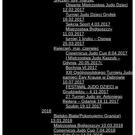
Styczeń, luty, marzec
Otwarte Mistrzostwa Judo Dzieci
12.02.2017
Turniej Judo Dzieci Gryfek
18.02.2017
Sekcja Sport 4.03.2017
Mistrzostwa Bydgoszczy
11.03.2017
turniej 1 kroku – Osowa
25.03.2017
Kwiecień, maj, czerwiec
Copernicus Judo Cup 8.04.2017
I Mistrzostwa Judo Kaszub –
Gdynia, 20.05.2017r.
Bochnia VI.2017
XXI Ogólnopolskiego Turnieju Judo
pamięci Ewy Krause w Dabrowie
10.07.2017
FESTIWAL JUDO DZIECI w
Grudziadzu – 4.11.2017
27 Turniej Judo im. Antoniego
Reitera – Gdańsk 18.11.2017
Szubin 19.12.2017
2018
Bielsko-Biała(Pokonujemy Granice)
13.01.2018
Mistrzostwa Bydgoszczy 10.03.2018
Copernicus Judo Cup 7.04.2018