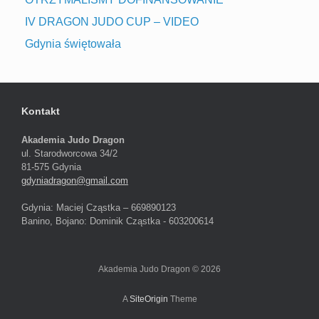
IV DRAGON JUDO CUP – VIDEO
Gdynia świętowała
Kontakt
Akademia Judo Dragon
ul. Starodworcowa 34/2
81-575 Gdynia
gdyniadragon@gmail.com
Gdynia: Maciej Cząstka – 669890123
Banino, Bojano: Dominik Cząstka - 603200614
Akademia Judo Dragon © 2026
A
SiteOrigin
Theme