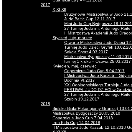
Gdańskie Lwy – 4.12.2016
2017
X,XI,XII
Drużynowe Mistrzostwa w Judo 21.
Judo Baltic Cup 12.11.2017
Mini Judo Cup Bydgoszcz 18.11.20
27 Turniej Judo im. Antoniego Reite
II Mistrzostwa Akademii Judo Drago
Styczeń, luty, marzec
Otwarte Mistrzostwa Judo Dzieci 12
Turniej Judo Dzieci Gryfek 18.02.20
Sekcja Sport 4.03.2017
Mistrzostwa Bydgoszczy 11.03.2017
turniej 1 kroku – Osowa 25.03.2017
Kwiecień, maj, czerwiec
Copernicus Judo Cup 8.04.2017
I Mistrzostwa Judo Kaszub – Gdynia
Bochnia VI.2017
XXI Ogólnopolskiego Turnieju Judo
FESTIWAL JUDO DZIECI w Grudziad
27 Turniej Judo im. Antoniego Reit
Szubin 19.12.2017
2018
Bielsko-Biała(Pokonujemy Granice) 13.01
Mistrzostwa Bydgoszczy 10.03.2018
Copernicus Judo Cup 7.04.2018
Iron Kids Cup 14.04.2018
II Mistrzostwa Judo Kaszub 12.10.2018 G