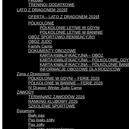
Pępowo
TRENINGI DODATKOWE
LATO Z DRAGONEM 2026❗
OFERTA – LATO Z DRAGONEM 2026❗
PÓŁKOLONIE
PÓŁKOLONIE LETNIE W GDYNI
PÓŁKOLONIE LETNIE W BANINIE
OBÓZ SPORTOWO-REKREACYJNY
OBÓZ JUDO
Family Camp
DOKUMENTY OBOZOWE
KARTA KWALIFIKACYJNA – OBÓZ
KARTA KWALIFIKACYJNA – PÓŁKOLONIE_GDY
KARTA KWALIFIKACYJNA – PÓŁKOLONIE BAN
INFORMACJE OBOZOWE DLA RODZICÓW
Zima z Dragonem
PÓŁKOLONIE W GDYNI – FERIE 2026
PÓŁKOLONIE W BANINIE – FERIE 2026
IV Dragon Winter Judo Camp
ZAWODY
TERMINARZ ZAWODÓW 2026
RANKING KLUBOWY 2026
SZKOLENIE SPORTOWE
Egzaminy
Biały pas
Pas biało-żółty
Pas żółty