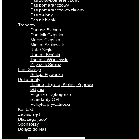
Pas żółto-pomarańczowy
Pas pomarańczowy
Pas pomarańczowo-zielony
Pas zielony
Pas niebieski
Trenerzy
Dariusz Białach
Dominik Cząstka
Maciej Cząstka
Michał Szulawiak
Rafał Siejka
Roman Błoński
Tomasz Wiśniewski
Zbyszek Sobisz
Inne Sekcje
Sekcja Pływacka
Dokumenty
Banino, Bojano, Kielno, Pępowo
Gdynia
Pogórze, Dębogórze
Standardy OM
Polityka prywatności
Kontakt
Zapisz się !
Dlaczego judo?
Sponsorzy
Dołącz do Nas