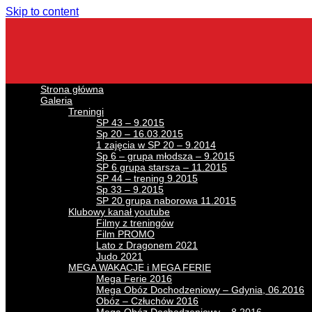
Skip to content
Strona główna
Galeria
Treningi
SP 43 – 9.2015
Sp 20 – 16.03.2015
1 zajęcia w SP 20 – 9.2014
Sp 6 – grupa młodsza – 9.2015
SP 6 grupa starsza – 11.2015
SP 44 – trening 9.2015
Sp 33 – 9.2015
SP 20 grupa naborowa 11.2015
Klubowy kanał youtube
Filmy z treningów
Film PROMO
Lato z Dragonem 2021
Judo 2021
MEGA WAKACJE i MEGA FERIE
Mega Ferie 2016
Mega Obóz Dochodzeniowy – Gdynia, 06.2016
Obóz – Człuchów 2016