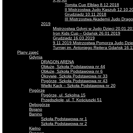
X,XI,XII
Tomita Cup Elbląg 8.12.2018
II Mistrzostwa Judo Kaszub 12.10.
Grudziądz 10.11.2018
III Mistrzostwa Akademii Judo Drag
2019
Mistrzostwa Gdyni w Judo Dzieci 20.01.20
Iron Kids Cup – Gdańsk 26.01.2019
Grudziądz 16.03.2019
9.11.2019 Mistrzostwa Pomorza Judo Dzie
Turniej im. Antoniego Reitera Gdańsk 16.
Plany zajęć
Gdynia
DRAGON ARENA
Obłuże, Szkoła Podstawowa nr 44
Obłuże, Szkoła Podstawowa nr 6
Oksywie, Szkoła Podstawowa nr 33
Pogórze, Szkoła Podstawowa nr 43
Wielki Kack – Szkoła Podstawowa nr 20
Pogórze
Pogórze, ul. Szkolna 15
Przedszkole, ul. T. Kościuszki 51
Dębogórze
Bojano
Banino
Szkoła Podstawowa nr 1
Szkoła Podstawowa nr 2
Kielno