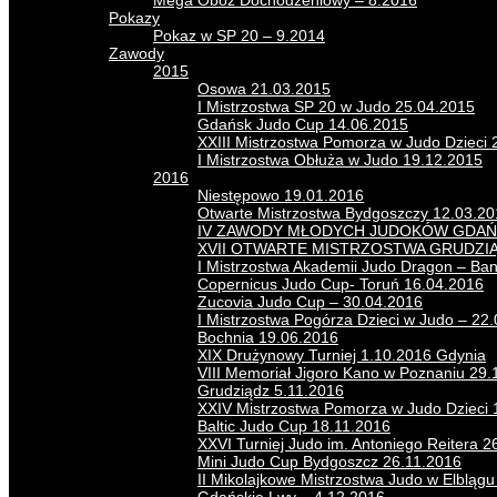
Mega Obóz Dochodzeniowy – 8.2016
Pokazy
Pokaz w SP 20 – 9.2014
Zawody
2015
Osowa 21.03.2015
I Mistrzostwa SP 20 w Judo 25.04.2015
Gdańsk Judo Cup 14.06.2015
XXIII Mistrzostwa Pomorza w Judo Dzieci 
I Mistrzostwa Obłuża w Judo 19.12.2015
2016
Niestępowo 19.01.2016
Otwarte Mistrzostwa Bydgoszczy 12.03.2
IV ZAWODY MŁODYCH JUDOKÓW GDAŃS
XVII OTWARTE MISTRZOSTWA GRUDZI
I Mistrzostwa Akademii Judo Dragon – Ba
Copernicus Judo Cup- Toruń 16.04.2016
Zucovia Judo Cup – 30.04.2016
I Mistrzostwa Pogórza Dzieci w Judo – 22
Bochnia 19.06.2016
XIX Drużynowy Turniej 1.10.2016 Gdynia
VIII Memoriał Jigoro Kano w Poznaniu 29.
Grudziądz 5.11.2016
XXIV Mistrzostwa Pomorza w Judo Dzieci 
Baltic Judo Cup 18.11.2016
XXVI Turniej Judo im. Antoniego Reitera 2
Mini Judo Cup Bydgoszcz 26.11.2016
II Mikolajkowe Mistrzostwa Judo w Elbląg