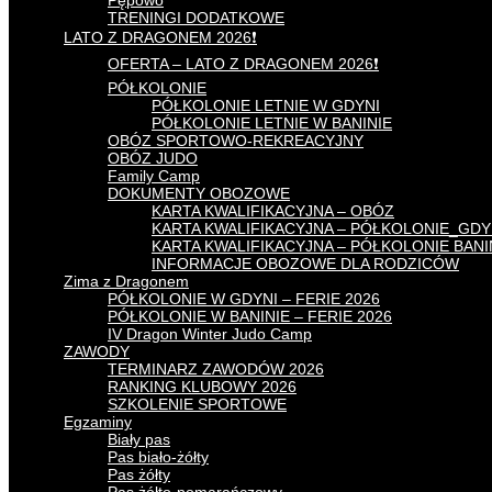
Pępowo
TRENINGI DODATKOWE
LATO Z DRAGONEM 2026❗
OFERTA – LATO Z DRAGONEM 2026❗
PÓŁKOLONIE
PÓŁKOLONIE LETNIE W GDYNI
PÓŁKOLONIE LETNIE W BANINIE
OBÓZ SPORTOWO-REKREACYJNY
OBÓZ JUDO
Family Camp
DOKUMENTY OBOZOWE
KARTA KWALIFIKACYJNA – OBÓZ
KARTA KWALIFIKACYJNA – PÓŁKOLONIE_GDY
KARTA KWALIFIKACYJNA – PÓŁKOLONIE BAN
INFORMACJE OBOZOWE DLA RODZICÓW
Zima z Dragonem
PÓŁKOLONIE W GDYNI – FERIE 2026
PÓŁKOLONIE W BANINIE – FERIE 2026
IV Dragon Winter Judo Camp
ZAWODY
TERMINARZ ZAWODÓW 2026
RANKING KLUBOWY 2026
SZKOLENIE SPORTOWE
Egzaminy
Biały pas
Pas biało-żółty
Pas żółty