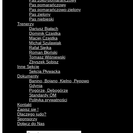
Pas żółto-pomarańczowy
Pas pomarańczowy
Pas pomarańczowo-zielony
Pas zielony
Pas niebieski
Trenerzy
Dariusz Białach
Dominik Cząstka
Maciej Cząstka
Michał Szulawiak
Rafał Siejka
Roman Błoński
Tomasz Wiśniewski
Zbyszek Sobisz
Inne Sekcje
Sekcja Pływacka
Dokumenty
Banino, Bojano, Kielno, Pępowo
Gdynia
Pogórze, Dębogórze
Standardy OM
Polityka prywatności
Kontakt
Zapisz się !
Dlaczego judo?
Sponsorzy
Dołącz do Nas