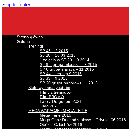
Skip to content
Strona główna
Galeria
Treningi
SP 43 – 9.2015
Sp 20 – 16.03.2015
1 zajęcia w SP 20 – 9.2014
Sp 6 – grupa młodsza – 9.2015
SP 6 grupa starsza – 11.2015
SP 44 – trening 9.2015
Sp 33 – 9.2015
SP 20 grupa naborowa 11.2015
Klubowy kanał youtube
Filmy z treningów
Film PROMO
Lato z Dragonem 2021
Judo 2021
MEGA WAKACJE i MEGA FERIE
Mega Ferie 2016
Mega Obóz Dochodzeniowy – Gdynia, 06.2016
Obóz – Człuchów 2016