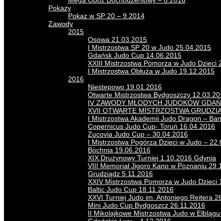
Mega Obóz Dochodzeniowy – 8.2016
Pokazy
Pokaz w SP 20 – 9.2014
Zawody
2015
Osowa 21.03.2015
I Mistrzostwa SP 20 w Judo 25.04.2015
Gdańsk Judo Cup 14.06.2015
XXIII Mistrzostwa Pomorza w Judo Dzieci 
I Mistrzostwa Obłuża w Judo 19.12.2015
2016
Niestępowo 19.01.2016
Otwarte Mistrzostwa Bydgoszczy 12.03.2
IV ZAWODY MŁODYCH JUDOKÓW GDAŃS
XVII OTWARTE MISTRZOSTWA GRUDZI
I Mistrzostwa Akademii Judo Dragon – Ba
Copernicus Judo Cup- Toruń 16.04.2016
Zucovia Judo Cup – 30.04.2016
I Mistrzostwa Pogórza Dzieci w Judo – 22
Bochnia 19.06.2016
XIX Drużynowy Turniej 1.10.2016 Gdynia
VIII Memoriał Jigoro Kano w Poznaniu 29.
Grudziądz 5.11.2016
XXIV Mistrzostwa Pomorza w Judo Dzieci 
Baltic Judo Cup 18.11.2016
XXVI Turniej Judo im. Antoniego Reitera 2
Mini Judo Cup Bydgoszcz 26.11.2016
II Mikolajkowe Mistrzostwa Judo w Elbląg