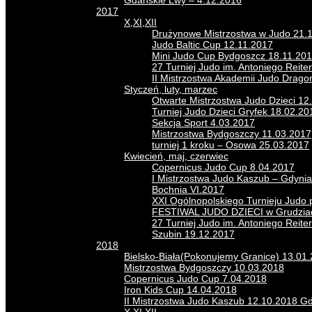
Gdańskie Lwy – 4.12.2016
2017
X,XI,XII
Drużynowe Mistrzostwa w Judo 21.
Judo Baltic Cup 12.11.2017
Mini Judo Cup Bydgoszcz 18.11.20
27 Turniej Judo im. Antoniego Reite
II Mistrzostwa Akademii Judo Drago
Styczeń, luty, marzec
Otwarte Mistrzostwa Judo Dzieci 12
Turniej Judo Dzieci Gryfek 18.02.20
Sekcja Sport 4.03.2017
Mistrzostwa Bydgoszczy 11.03.2017
turniej 1 kroku – Osowa 25.03.2017
Kwiecień, maj, czerwiec
Copernicus Judo Cup 8.04.2017
I Mistrzostwa Judo Kaszub – Gdynia
Bochnia VI.2017
XXI Ogólnopolskiego Turnieju Judo
FESTIWAL JUDO DZIECI w Grudziad
27 Turniej Judo im. Antoniego Reit
Szubin 19.12.2017
2018
Bielsko-Biała(Pokonujemy Granice) 13.01
Mistrzostwa Bydgoszczy 10.03.2018
Copernicus Judo Cup 7.04.2018
Iron Kids Cup 14.04.2018
II Mistrzostwa Judo Kaszub 12.10.2018 G