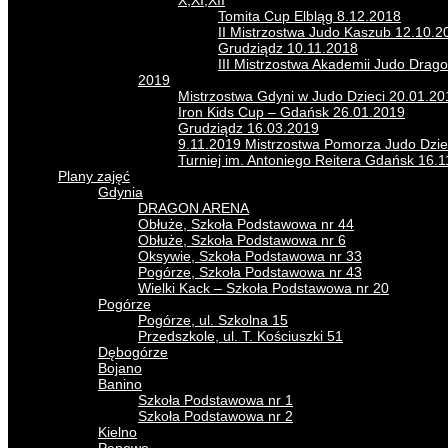
X,XI,XII
Tomita Cup Elbląg 8.12.2018
II Mistrzostwa Judo Kaszub 12.10.
Grudziądz 10.11.2018
III Mistrzostwa Akademii Judo Drag
2019
Mistrzostwa Gdyni w Judo Dzieci 20.01.20
Iron Kids Cup – Gdańsk 26.01.2019
Grudziądz 16.03.2019
9.11.2019 Mistrzostwa Pomorza Judo Dzie
Turniej im. Antoniego Reitera Gdańsk 16.
Plany zajęć
Gdynia
DRAGON ARENA
Obłuże, Szkoła Podstawowa nr 44
Obłuże, Szkoła Podstawowa nr 6
Oksywie, Szkoła Podstawowa nr 33
Pogórze, Szkoła Podstawowa nr 43
Wielki Kack – Szkoła Podstawowa nr 20
Pogórze
Pogórze, ul. Szkolna 15
Przedszkole, ul. T. Kościuszki 51
Dębogórze
Bojano
Banino
Szkoła Podstawowa nr 1
Szkoła Podstawowa nr 2
Kielno