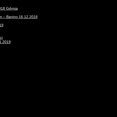
2018 Gdynia
on – Banino 16.12.2018
19
ci
11.2019