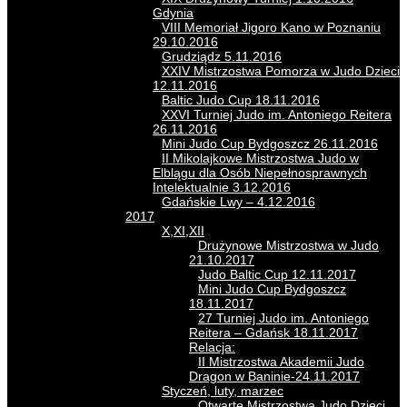
Gdynia
VIII Memoriał Jigoro Kano w Poznaniu
29.10.2016
Grudziądz 5.11.2016
XXIV Mistrzostwa Pomorza w Judo Dzieci
12.11.2016
Baltic Judo Cup 18.11.2016
XXVI Turniej Judo im. Antoniego Reitera
26.11.2016
Mini Judo Cup Bydgoszcz 26.11.2016
II Mikolajkowe Mistrzostwa Judo w
Elblągu dla Osób Niepełnosprawnych
Intelektualnie 3.12.2016
Gdańskie Lwy – 4.12.2016
2017
X,XI,XII
Drużynowe Mistrzostwa w Judo
21.10.2017
Judo Baltic Cup 12.11.2017
Mini Judo Cup Bydgoszcz
18.11.2017
27 Turniej Judo im. Antoniego
Reitera – Gdańsk 18.11.2017
Relacja:
II Mistrzostwa Akademii Judo
Dragon w Baninie-24.11.2017
Styczeń, luty, marzec
Otwarte Mistrzostwa Judo Dzieci