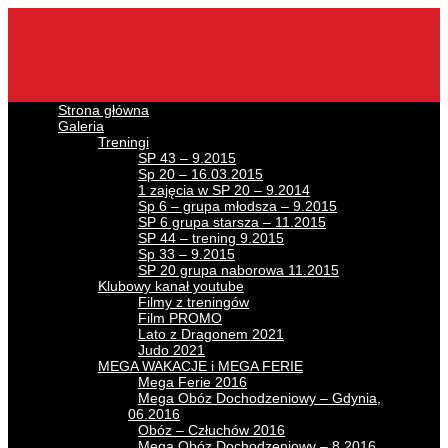
Skip
to
content
Strona główna
Galeria
Treningi
SP 43 – 9.2015
Sp 20 – 16.03.2015
1 zajęcia w SP 20 – 9.2014
Sp 6 – grupa młodsza – 9.2015
SP 6 grupa starsza – 11.2015
SP 44 – trening 9.2015
Sp 33 – 9.2015
SP 20 grupa naborowa 11.2015
Klubowy kanał youtube
Filmy z treningów
Film PROMO
Lato z Dragonem 2021
Judo 2021
MEGA WAKACJE i MEGA FERIE
Mega Ferie 2016
Mega Obóz Dochodzeniowy – Gdynia,
06.2016
Obóz – Człuchów 2016
Mega Obóz Dochodzeniowy – 8.2016