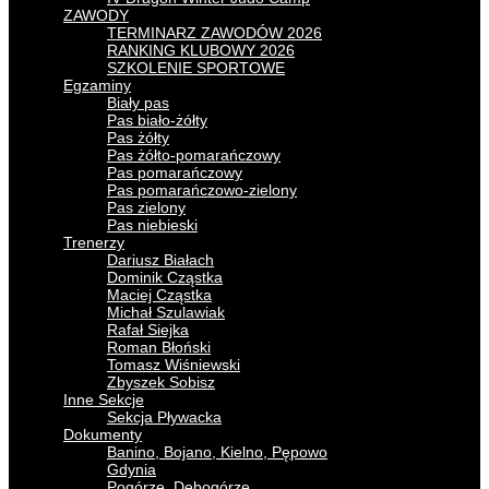
ZAWODY
TERMINARZ ZAWODÓW 2026
RANKING KLUBOWY 2026
SZKOLENIE SPORTOWE
Egzaminy
Biały pas
Pas biało-żółty
Pas żółty
Pas żółto-pomarańczowy
Pas pomarańczowy
Pas pomarańczowo-zielony
Pas zielony
Pas niebieski
Trenerzy
Dariusz Białach
Dominik Cząstka
Maciej Cząstka
Michał Szulawiak
Rafał Siejka
Roman Błoński
Tomasz Wiśniewski
Zbyszek Sobisz
Inne Sekcje
Sekcja Pływacka
Dokumenty
Banino, Bojano, Kielno, Pępowo
Gdynia
Pogórze, Dębogórze