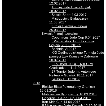
12.02.2017
Turniej Judo Dzieci Gryfek
18.02.2017
Sekcja Sport 4.03.2017
Mistrzostwa Bydgoszczy
11.03.2017
turniej 1 kroku – Osowa
25.03.2017
Kwiecień, maj, czerwiec
Copernicus Judo Cup 8.04.2017
I Mistrzostwa Judo Kaszub –
Gdynia, 20.05.2017r.
Bochnia VI.2017
XXI Ogólnopolskiego Turnieju Judo
pamięci Ewy Krause w Dabrowie
10.07.2017
FESTIWAL JUDO DZIECI w
Grudziadzu – 4.11.2017
27 Turniej Judo im. Antoniego
Reitera – Gdańsk 18.11.2017
Szubin 19.12.2017
2018
Bielsko-Biała(Pokonujemy Granice)
13.01.2018
Mistrzostwa Bydgoszczy 10.03.2018
Copernicus Judo Cup 7.04.2018
Iron Kids Cup 14.04.2018
II Mistrzostwa Judo Kaszub 12.10.2018