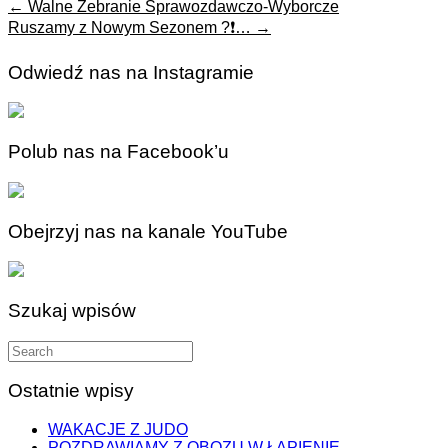
←
Walne Zebranie Sprawozdawczo-Wyborcze
Ruszamy z Nowym Sezonem ?❗️…
→
Odwiedź nas na Instagramie
Polub nas na Facebook’u
Obejrzyj nas na kanale YouTube
Szukaj wpisów
Search
for:
Ostatnie wpisy
WAKACJE Z JUDO
POZDRAWIAMY Z OBOZU W ŁAPIENIE