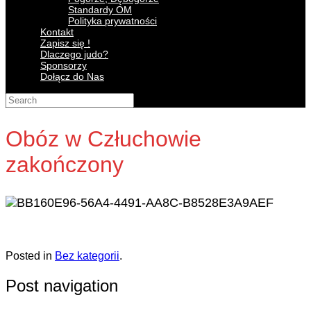
Standardy OM
Polityka prywatności
Kontakt
Zapisz się !
Dlaczego judo?
Sponsorzy
Dołącz do Nas
Search
for:
Obóz w Człuchowie
zakończony
Posted in
Bez kategorii
.
Post navigation