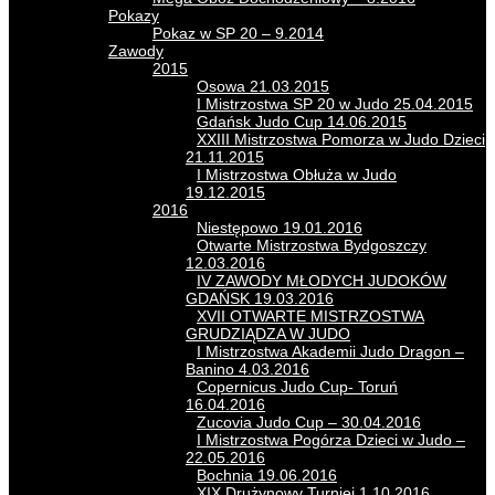
Pokazy
Pokaz w SP 20 – 9.2014
Zawody
2015
Osowa 21.03.2015
I Mistrzostwa SP 20 w Judo 25.04.2015
Gdańsk Judo Cup 14.06.2015
XXIII Mistrzostwa Pomorza w Judo Dzieci
21.11.2015
I Mistrzostwa Obłuża w Judo
19.12.2015
2016
Niestępowo 19.01.2016
Otwarte Mistrzostwa Bydgoszczy
12.03.2016
IV ZAWODY MŁODYCH JUDOKÓW
GDAŃSK 19.03.2016
XVII OTWARTE MISTRZOSTWA
GRUDZIĄDZA W JUDO
I Mistrzostwa Akademii Judo Dragon –
Banino 4.03.2016
Copernicus Judo Cup- Toruń
16.04.2016
Zucovia Judo Cup – 30.04.2016
I Mistrzostwa Pogórza Dzieci w Judo –
22.05.2016
Bochnia 19.06.2016
XIX Drużynowy Turniej 1.10.2016