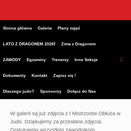
Skip
to
content
Strona główna
Galeria
Plany zajęć
LATO Z DRAGONEM 2026❗
Zima z Dragonem
ZAWODY
Egzaminy
Trenerzy
Inne Sekcje
Dokumenty
Kontakt
Zapisz się !
Dlaczego judo?
Sponsorzy
Dołącz do Nas
W galerii są już zdjęcia z I Mistrzostw Obłuża w
Judo. Dziękujemy za przesłane zdjęcia.
Gratulujemy wszystkim zawodnikom.