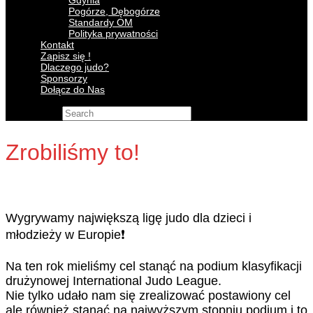
Gdynia
Pogórze, Dębogórze
Standardy OM
Polityka prywatności
Kontakt
Zapisz się !
Dlaczego judo?
Sponsorzy
Dołącz do Nas
Search for:
Zrobiliśmy to!
Wygrywamy największą ligę judo dla dzieci i
młodzieży w Europie❗️
Na ten rok mieliśmy cel stanąć na podium klasyfikacji
drużynowej International Judo League.
Nie tylko udało nam się zrealizować postawiony cel
ale również stanąć na najwyższym stopniu podium i to