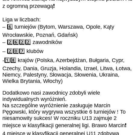
z ogromną przewagą❗️
Liga w liczbach:
– 6️⃣ turniejów (Bytom, Warszawa, Opole, Kąty
Wrocławskie, Poznań, Gdańsk)
– 2️⃣6️⃣2️⃣2️⃣ zawodników
– 2️⃣0️⃣7️⃣ klubów
-1️⃣8️⃣ krajów (Polska, Azerbejdżan, Bułgaria, Cypr,
Czechy, Dania, Gruzja, Holandia, Izrael, Litwa, Łotwa,
Niemcy, Palestyny, Słowacja, Słowenia, Ukraina,
Wielka Brytania, Włochy)
Dodatkowo nasi zawodnicy zdobyli wiele
indywidualnych wyróżnień.
Na szczególne wyróżnienie zasługuje Marcin
Pęgowski, który wygrywa wszystkie 6 turniejów ! To
niesamowity sukces! W roczniku U13 zajmuje 2
miejsce w klasyfikacji generalnej ligi. Brawo Marcin❗️
4 miejsce w klasyfikacji generalnej U11 zdobywa