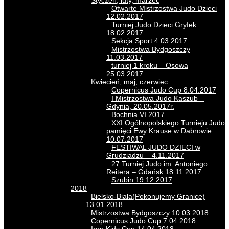
Styczeń, luty, marzec
Otwarte Mistrzostwa Judo Dzieci
12.02.2017
Turniej Judo Dzieci Gryfek
18.02.2017
Sekcja Sport 4.03.2017
Mistrzostwa Bydgoszczy
11.03.2017
turniej 1 kroku – Osowa
25.03.2017
Kwiecień, maj, czerwiec
Copernicus Judo Cup 8.04.2017
I Mistrzostwa Judo Kaszub –
Gdynia, 20.05.2017r.
Bochnia VI.2017
XXI Ogólnopolskiego Turnieju Judo
pamięci Ewy Krause w Dabrowie
10.07.2017
FESTIWAL JUDO DZIECI w
Grudziadzu – 4.11.2017
27 Turniej Judo im. Antoniego
Reitera – Gdańsk 18.11.2017
Szubin 19.12.2017
2018
Bielsko-Biała(Pokonujemy Granice)
13.01.2018
Mistrzostwa Bydgoszczy 10.03.2018
Copernicus Judo Cup 7.04.2018