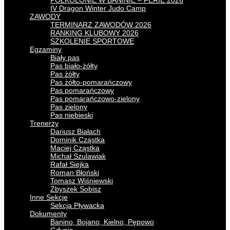
PÓŁKOLONIE W BANINIE – FERIE 2026
IV Dragon Winter Judo Camp
ZAWODY
TERMINARZ ZAWODÓW 2026
RANKING KLUBOWY 2026
SZKOLENIE SPORTOWE
Egzaminy
Biały pas
Pas biało-żółty
Pas żółty
Pas żółto-pomarańczowy
Pas pomarańczowy
Pas pomarańczowo-zielony
Pas zielony
Pas niebieski
Trenerzy
Dariusz Białach
Dominik Cząstka
Maciej Cząstka
Michał Szulawiak
Rafał Siejka
Roman Błoński
Tomasz Wiśniewski
Zbyszek Sobisz
Inne Sekcje
Sekcja Pływacka
Dokumenty
Banino, Bojano, Kielno, Pępowo