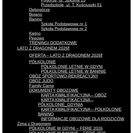
Pogórze, ul. Szkolna 15
Przedszkole, ul. T. Kościuszki 51
Dębogórze
Bojano
Banino
Szkoła Podstawowa nr 1
Szkoła Podstawowa nr 2
Kielno
Pępowo
TRENINGI DODATKOWE
LATO Z DRAGONEM 2026❗
OFERTA – LATO Z DRAGONEM 2026❗
PÓŁKOLONIE
PÓŁKOLONIE LETNIE W GDYNI
PÓŁKOLONIE LETNIE W BANINIE
OBÓZ SPORTOWO-REKREACYJNY
OBÓZ JUDO
Family Camp
DOKUMENTY OBOZOWE
KARTA KWALIFIKACYJNA – OBÓZ
KARTA KWALIFIKACYJNA –
PÓŁKOLONIE_GDYNIA
KARTA KWALIFIKACYJNA – PÓŁKOLONIE
BANINO
INFORMACJE OBOZOWE DLA RODZICÓW
Zima z Dragonem
PÓŁKOLONIE W GDYNI – FERIE 2026