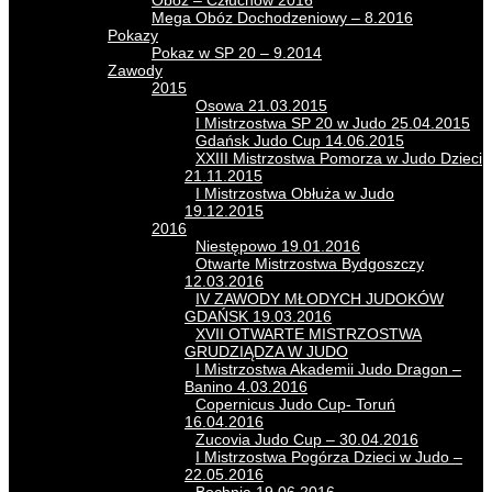
Obóz – Człuchów 2016
Mega Obóz Dochodzeniowy – 8.2016
Pokazy
Pokaz w SP 20 – 9.2014
Zawody
2015
Osowa 21.03.2015
I Mistrzostwa SP 20 w Judo 25.04.2015
Gdańsk Judo Cup 14.06.2015
XXIII Mistrzostwa Pomorza w Judo Dzieci
21.11.2015
I Mistrzostwa Obłuża w Judo
19.12.2015
2016
Niestępowo 19.01.2016
Otwarte Mistrzostwa Bydgoszczy
12.03.2016
IV ZAWODY MŁODYCH JUDOKÓW
GDAŃSK 19.03.2016
XVII OTWARTE MISTRZOSTWA
GRUDZIĄDZA W JUDO
I Mistrzostwa Akademii Judo Dragon –
Banino 4.03.2016
Copernicus Judo Cup- Toruń
16.04.2016
Zucovia Judo Cup – 30.04.2016
I Mistrzostwa Pogórza Dzieci w Judo –
22.05.2016