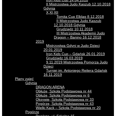
Iron Kids Cup 14.04.2018
II Mistrzostwa Judo Kaszub 12.10.2018
Gdynia
X,XI,XII
Tomita Cup Elbląg 8.12.2018
II Mistrzostwa Judo Kaszub
12.10.2018 Gdynia
Grudziądz 10.11.2018
III Mistrzostwa Akademii Judo
Dragon – Banino 16.12.2018
2019
Mistrzostwa Gdyni w Judo Dzieci
20.01.2019
Iron Kids Cup – Gdańsk 26.01.2019
Grudziądz 16.03.2019
9.11.2019 Mistrzostwa Pomorza Judo
Dzieci
Turniej im. Antoniego Reitera Gdańsk
16.11.2019
Plany zajęć
Gdynia
DRAGON ARENA
Obłuże, Szkoła Podstawowa nr 44
Obłuże, Szkoła Podstawowa nr 6
Oksywie, Szkoła Podstawowa nr 33
Pogórze, Szkoła Podstawowa nr 43
Wielki Kack – Szkoła Podstawowa nr 20
Pogórze