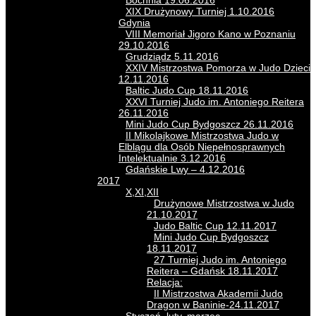
Bochnia 19.06.2016
XIX Drużynowy Turniej 1.10.2016
Gdynia
VIII Memoriał Jigoro Kano w Poznaniu
29.10.2016
Grudziądz 5.11.2016
XXIV Mistrzostwa Pomorza w Judo Dzieci
12.11.2016
Baltic Judo Cup 18.11.2016
XXVI Turniej Judo im. Antoniego Reitera
26.11.2016
Mini Judo Cup Bydgoszcz 26.11.2016
II Mikolajkowe Mistrzostwa Judo w
Elblągu dla Osób Niepełnosprawnych
Intelektualnie 3.12.2016
Gdańskie Lwy – 4.12.2016
2017
X,XI,XII
Drużynowe Mistrzostwa w Judo
21.10.2017
Judo Baltic Cup 12.11.2017
Mini Judo Cup Bydgoszcz
18.11.2017
27 Turniej Judo im. Antoniego
Reitera – Gdańsk 18.11.2017
Relacja:
II Mistrzostwa Akademii Judo
Dragon w Baninie-24.11.2017