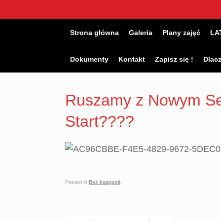
Skip
to
content
Strona główna
Galeria
Plany zajęć
LA
Dokumenty
Kontakt
Zapisz się !
Dlac
Ruszamy z Nowym Se
Start????
Posted in
Bez kategorii
.
Post navigation