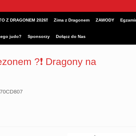
TO Z DRAGONEM 2026❗
Zima z Dragonem
ZAWODY
Egzami
zego judo?
Sponsorzy
Dołącz do Nas
zonem ?❗️ Dragony na